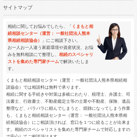
サイトマップ
相続に関してお悩みでしたら、「
くまもと相
続相談センター（運営： 一般社団法人熊本
県相続相談協会）
」にご相談下さい。
お一人お一人違う家庭環境や資産状況、お悩
みを無料相談にて整理し、
相続のスペシャリ
ストを集めた専門家チーム
で解決いたしま
す。
くまもと相続相談センター（運営： 一般社団法人熊本県相続相
談協会）では相談料は無料で承ります。
相続に関する手続きや対策は多岐にわたり、税理士、弁護士、司
法書士、行政書士、不動産鑑定士等の士業や不動産、保険、遺品
整理など、バラバラに頼んでしまうと、煩雑になってしまう作業
も、くまもと相続相談センター（運営： 一般社団法人熊本県相
続相談協会）にご相談頂ければ、窓口を１つに絞ることが出来ま
す。相続のスペシャリストを集めた専門家チームで対応しますの
で安心してご相談頂けます。